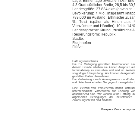
Lage: Binnenlage zwischen Ost- und 
4,3 Grad südlicher Breite; 28,5 bis 30
Landesgröße: 27.834 qkm (davon ca. 
Bevölkerung: 7 Mio., insgesamt knapp
789.000 im Ausland. Ethnische Zusam
%; Tutsi (später als Hirten aus No
Viehzüchter und Händler): 10 bis 14
Landessprache: Kirundi, zusätzliche 
Regierungsform: Republik
Städte:
Flughaefen:
Flüße:
Haftungsausschluss
Die zur Verfügung gestellten Informationen si
diesem Grunde erheben sie keinen Anspruch auf 
Informationen zu verstehen und sind im Weitere
sorgfältiger Überprüfung. Wir können demgemäß 
gestellten Daten übernehmen.
Die Verbreitung - auch Auszugsweise - und/oder 
und Datenbank erhalten Sie gegen Lizenzgebü
Eine Vielzahl von Versicherern haben untersc
unterschiedliche Vorschriften zur Erteilung 
abschließend sind. Wir können keine Haftung üb
allgemeinen Bedingungen der betreffenden
Zulassungsstellen sind bindend.
Kompass Versicherungsm