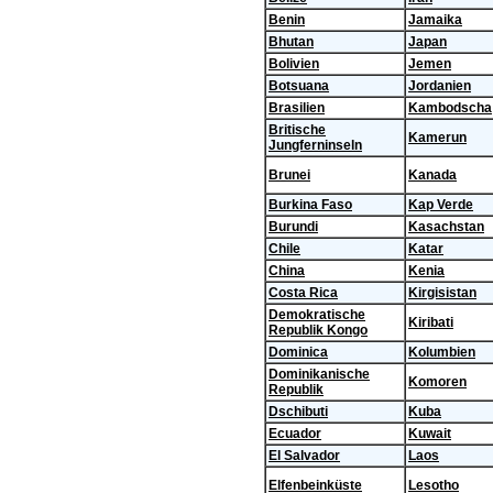
Benin
Jamaika
Bhutan
Japan
Bolivien
Jemen
Botsuana
Jordanien
Brasilien
Kambodscha
Britische
Kamerun
Jungferninseln
Brunei
Kanada
Burkina Faso
Kap Verde
Burundi
Kasachstan
Chile
Katar
China
Kenia
Costa Rica
Kirgisistan
Demokratische
Kiribati
Republik Kongo
Dominica
Kolumbien
Dominikanische
Komoren
Republik
Dschibuti
Kuba
Ecuador
Kuwait
El Salvador
Laos
Elfenbeinküste
Lesotho