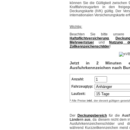
können Sie die Gültigkeit zwischen 
Kraftfahrzeugarten in den freig
Deckungskarte (IVK) gültig. Der Ve
internationalen Versicherungskarte er
Wichtig:
Beachten Sie bitte unsere H
Haftpflichtversicherung
,
Deckung
Mehrwertstuer
und
Nutzung de
Zollkennzeichenschilder
!
Jetzt in 2 Minuten ein
Ausfuhrkennzeichen nach Buru
Anzahl:
Fahrzeugtyp:
Laufzeit:
* Alle Preise
inkl.
der derzeit gültigen gesetz
Der
Deckungsbereich
für die
Ausf
Ländern aus
, da diesem nicht dem 
Ausfuhrkennzeichenschilder und di
während Kurzzeitkennzeichen meist 