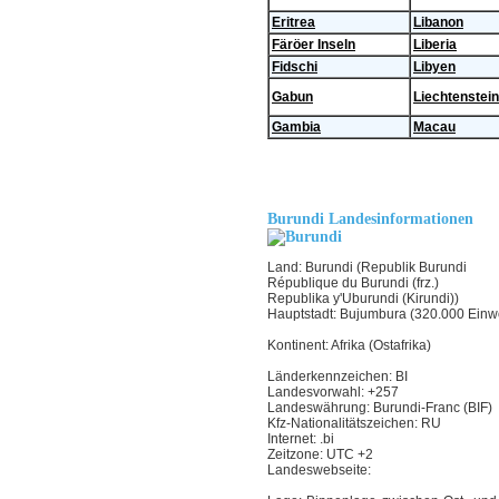
Eritrea
Libanon
Färöer Inseln
Liberia
Fidschi
Libyen
Gabun
Liechtenstein
Gambia
Macau
Burundi Landesinformationen
Land: Burundi (Republik Burundi
République du Burundi (frz.)
Republika y'Uburundi (Kirundi))
Hauptstadt: Bujumbura (320.000 Einw
Kontinent: Afrika (Ostafrika)
Länderkennzeichen: BI
Landesvorwahl: +257
Landeswährung: Burundi-Franc (BIF)
Kfz-Nationalitätszeichen: RU
Internet: .bi
Zeitzone: UTC +2
Landeswebseite: