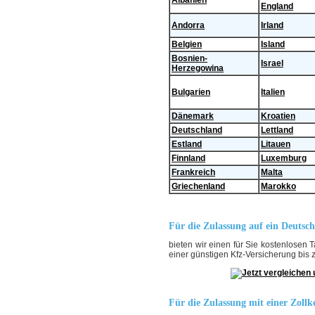
England
Andorra
Irland
Belgien
Island
Bosnien-
Israel
Herzegowina
Bulgarien
Italien
Dänemark
Kroatien
Deutschland
Lettland
Estland
Litauen
Finnland
Luxemburg
Frankreich
Malta
Griechenland
Marokko
Für die Zulassung auf ein Deutsc
bieten wir einen für Sie kostenlosen T
einer günstigen Kfz-Versicherung bis 
Für die Zulassung mit einer Zoll