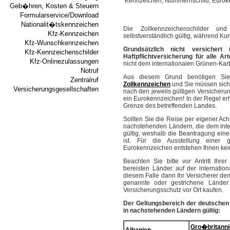
Geb�hren, Kosten & Steuern
Formularservice/Download
Nationalit�tskennzeichen
Die Zollkennzeichenschilder u
Kfz-Kennzeichen
selbstverständlich gültig, während Ku
Kfz-Wunschkennzeichen
Grundsätzlich nicht versicher
Kfz-Kennzeichenschilder
Haftpflichtversicherung für alle A
Kfz-Onlinezulassungen
nicht dem internationalen Grünen-K
Notruf
Aus diesem Grund benötigen Sie
Zentralruf
Zollkennzeichen
und Sie müssen sich 
Versicherungsgesellschaften
nach den jeweils gültigen Versicheru
ein Eurokennzeichen! In der Regel er
Grenze des betreffenden Landes.
Sollten Sie die Reise per eigener Ach
nachstehenden Ländern, die dem inte
gültig, weshalb die Beantragung eine
ist. Für die Ausstellung einer gr
Eurokennzeichen entstehen Ihnen kei
Beachten Sie bitte vor Antritt Ihr
bereisten Länder auf der internation
diesem Falle dann Ihr Versicherer den
genannte oder gestrichene Lände
Versicherungsschutz vor Ort kaufen.
Der Geltungsbereich der deutschen 
in nachstehenden Ländern gültig:
Gro�britann
Albanien