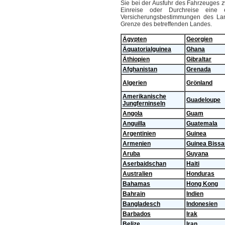
Sie bei der Ausfuhr des Fahrzeuges 
Einreise oder Durchreise eine 
Versicherungsbestimmungen des Lan
Grenze des betreffenden Landes.
Ägypten
Georgien
Äquatorialguinea
Ghana
Äthiopien
Gibraltar
Afghanistan
Grenada
Algerien
Grönland
Amerikanische
Guadeloupe
Jungferninseln
Angola
Guam
Anguilla
Guatemala
Argentinien
Guinea
Armenien
Guinea Bissa
Aruba
Guyana
Aserbaidschan
Haiti
Australien
Honduras
Bahamas
Hong Kong
Bahrain
Indien
Bangladesch
Indonesien
Barbados
Irak
Belize
Iran