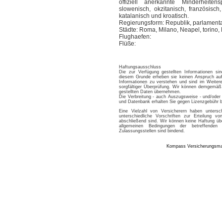
offiziell anerkannte Minderheiten
slowenisch, okzitanisch, französisch,
katalanisch und kroatisch.
Regierungsform: Republik, parlamen
Städte: Roma, Milano, Neapel, torino,
Flughaefen:
Flüße:
Haftungsausschluss
Die zur Verfügung gestellten Informationen si
diesem Grunde erheben sie keinen Anspruch auf 
Informationen zu verstehen und sind im Weitere
sorgfältiger Überprüfung. Wir können demgemäß 
gestellten Daten übernehmen.
Die Verbreitung - auch Auszugsweise - und/oder 
und Datenbank erhalten Sie gegen Lizenzgebü
Eine Vielzahl von Versicherern haben untersc
unterschiedliche Vorschriften zur Erteilung 
abschließend sind. Wir können keine Haftung üb
allgemeinen Bedingungen der betreffenden
Zulassungsstellen sind bindend.
Kompass Versicherungsm