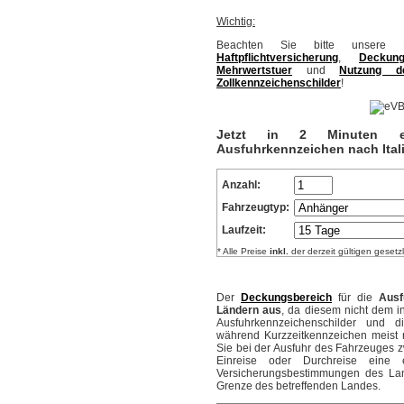
Wichtig:
Beachten Sie bitte unsere H
Haftpflichtversicherung
,
Deckung
Mehrwertstuer
und
Nutzung de
Zollkennzeichenschilder
!
Jetzt in 2 Minuten ein
Ausfuhrkennzeichen nach Ital
Anzahl:
Fahrzeugtyp:
Laufzeit:
* Alle Preise
inkl.
der derzeit gültigen gesetz
Der
Deckungsbereich
für die
Ausf
Ländern aus
, da diesem nicht dem 
Ausfuhrkennzeichenschilder und di
während Kurzzeitkennzeichen meist 
Sie bei der Ausfuhr des Fahrzeuges 
Einreise oder Durchreise eine 
Versicherungsbestimmungen des Lan
Grenze des betreffenden Landes.