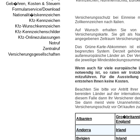
Geb�hren, Kosten & Steuern
Formularservice/Download
Nationalit�tskennzeichen
Versicherungsschutz bei Einreise
Kfz-Kennzeichen
Zollkennzeichen nach Italien.
Kfz-Wunschkennzeichen
Auf Wunsch erhalten Sie von Ih
Kfz-Kennzeichenschilder
Versicherungskarte. Sie gilt als 
Kfz-Onlinezulassungen
angegebenen Zeitraum Versicherungss
Notruf
Das Grüne-Karte-Abkommen ist ei
Zentralruf
begrenztes System. Derzeit geh
Versicherungsgesellschaften
außereuropäische Länder an. Der Versi
die jeweilige Mindestdeckungssumme 
Wenn auch für viele europäische 
notwendig ist, so raten wir trot
mitzuführen. Für die Ausstellung 
entstehen Ihnen keine Kosten.
Beachten Sie bitte vor Antritt Ihr
bereisten Länder auf der internation
diesem Falle dann Ihr Versicherer d
Sie dann meist viele Unannehmli
Versicherungsschutz vor Ort kaufen z
Gro�britann
Albanien
England
Andorra
Irland
Belgien
Island