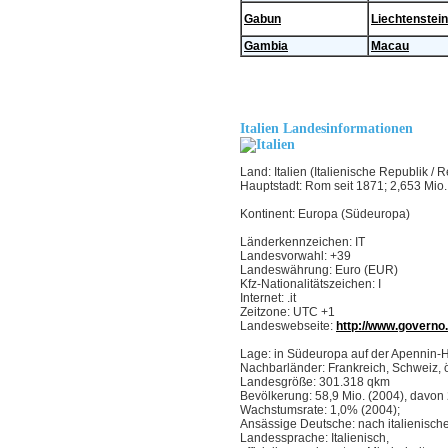
Gabun
Liechtenstein
Gambia
Macau
Italien Landesinformationen
Land: Italien (Italienische Republik / 
Hauptstadt: Rom seit 1871; 2,653 Mio
Kontinent: Europa (Südeuropa)
Länderkennzeichen: IT
Landesvorwahl: +39
Landeswährung: Euro (EUR)
Kfz-Nationalitätszeichen: I
Internet: .it
Zeitzone: UTC +1
Landeswebseite:
http://www.governo.
Lage: in Südeuropa auf der Apennin-H
Nachbarländer: Frankreich, Schweiz, ö
Landesgröße: 301.318 qkm
Bevölkerung: 58,9 Mio. (2004), davon 
Wachstumsrate: 1,0% (2004);
Ansässige Deutsche: nach italienischer
Landessprache: Italienisch,