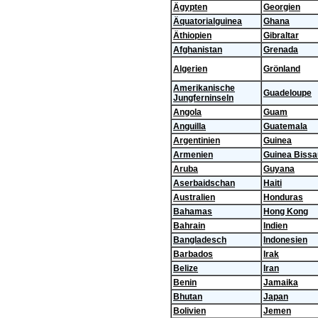
Ägypten
Georgien
Äquatorialguinea
Ghana
Äthiopien
Gibraltar
Afghanistan
Grenada
Algerien
Grönland
Amerikanische
Guadeloupe
Jungferninseln
Angola
Guam
Anguilla
Guatemala
Argentinien
Guinea
Armenien
Guinea Bissa
Aruba
Guyana
Aserbaidschan
Haiti
Australien
Honduras
Bahamas
Hong Kong
Bahrain
Indien
Bangladesch
Indonesien
Barbados
Irak
Belize
Iran
Benin
Jamaika
Bhutan
Japan
Bolivien
Jemen