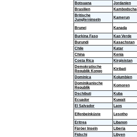
Botsuana
Jordanien
Brasilien
Kambodscha
Britische
Kamerun
Jungferninseln
Brunei
Kanada
Burkina Faso
Kap Verde
Burundi
Kasachstan
Chile
Katar
China
Kenia
Costa Rica
Kirgisistan
Demokratische
Kiribati
Republik Kongo
Dominica
Kolumbien
Dominikanische
Komoren
Republik
Dschibuti
Kuba
Ecuador
Kuwait
El Salvador
Laos
Elfenbeinküste
Lesotho
Eritrea
Libanon
Färöer Inseln
Liberia
Fidschi
Libyen