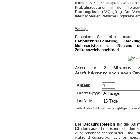
können Sie die Gültigkeit zwischen 
Kraftfahrzeugarten in den freig
Deckungskarte (IVK) gültig. Der Ve
internationalen Versicherungskarte er
Wichtig:
Beachten Sie bitte unsere H
Haftpflichtversicherung
,
Deckung
Mehrwertstuer
und
Nutzung de
Zollkennzeichenschilder
!
Jetzt in 2 Minuten ein
Ausfuhrkennzeichen nach Oma
Anzahl:
Fahrzeugtyp:
Laufzeit:
* Alle Preise
inkl.
der derzeit gültigen gesetz
Der
Deckungsbereich
für die
Ausf
Ländern aus
, da diesem nicht dem 
Ausfuhrkennzeichenschilder und di
während Kurzzeitkennzeichen meist 