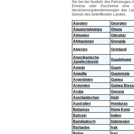
Sie bei der Ausfuhr des Fahrzeuges 
Einreise oder Durchreise eine 
Versicherungsbestimmungen des Lan
Grenze des betreffenden Landes.
Ägypten
Georgien
Äquatorialguinea
Ghana
Äthiopien
Gibraltar
Afghanistan
Grenada
Algerien
Grönland
Amerikanische
Guadeloupe
Jungferninseln
Angola
Guam
Anguilla
Guatemala
Argentinien
Guinea
Armenien
Guinea Bissa
Aruba
Guyana
Aserbaidschan
Haiti
Australien
Honduras
Bahamas
Hong Kong
Bahrain
Indien
Bangladesch
Indonesien
Barbados
Irak
Belize
Iran