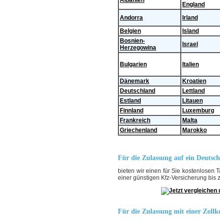
England
Andorra
Irland
Belgien
Island
Bosnien-
Israel
Herzegowina
Bulgarien
Italien
Dänemark
Kroatien
Deutschland
Lettland
Estland
Litauen
Finnland
Luxemburg
Frankreich
Malta
Griechenland
Marokko
Für die Zulassung auf ein Deutsc
bieten wir einen für Sie kostenlosen T
einer günstigen Kfz-Versicherung bis 
Für die Zulassung mit einer Zol