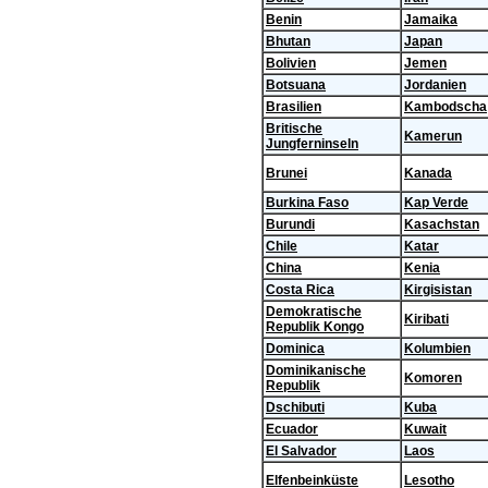
Benin
Jamaika
Bhutan
Japan
Bolivien
Jemen
Botsuana
Jordanien
Brasilien
Kambodscha
Britische
Kamerun
Jungferninseln
Brunei
Kanada
Burkina Faso
Kap Verde
Burundi
Kasachstan
Chile
Katar
China
Kenia
Costa Rica
Kirgisistan
Demokratische
Kiribati
Republik Kongo
Dominica
Kolumbien
Dominikanische
Komoren
Republik
Dschibuti
Kuba
Ecuador
Kuwait
El Salvador
Laos
Elfenbeinküste
Lesotho