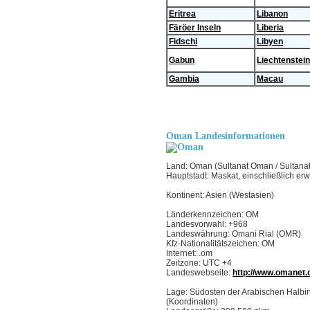
Eritrea
Libanon
Färöer Inseln
Liberia
Fidschi
Libyen
Gabun
Liechtenstein
Gambia
Macau
Oman Landesinformationen
Land: Oman (Sultanat Oman / Sultana
Hauptstadt: Maskat, einschließlich er
Kontinent: Asien (Westasien)
Länderkennzeichen: OM
Landesvorwahl: +968
Landeswährung: Omani Rial (OMR)
Kfz-Nationalitätszeichen: OM
Internet: .om
Zeitzone: UTC +4
Landeswebseite:
http://www.omanet
Lage: Südosten der Arabischen Halbin
(Koordinaten)