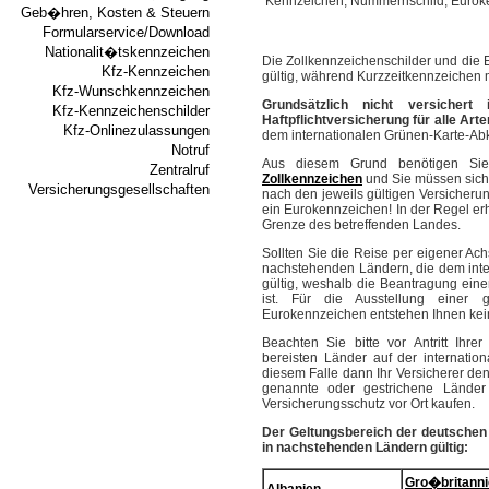
Geb�hren, Kosten & Steuern
Formularservice/Download
Nationalit�tskennzeichen
Die Zollkennzeichenschilder und die
Kfz-Kennzeichen
gültig, während Kurzzeitkennzeichen 
Kfz-Wunschkennzeichen
Grundsätzlich nicht versicher
Kfz-Kennzeichenschilder
Haftpflichtversicherung für alle Ar
Kfz-Onlinezulassungen
dem internationalen Grünen-Karte-A
Notruf
Aus diesem Grund benötigen Sie
Zentralruf
Zollkennzeichen
und Sie müssen sich 
Versicherungsgesellschaften
nach den jeweils gültigen Versicheru
ein Eurokennzeichen! In der Regel er
Grenze des betreffenden Landes.
Sollten Sie die Reise per eigener Ach
nachstehenden Ländern, die dem inte
gültig, weshalb die Beantragung eine
ist. Für die Ausstellung einer gr
Eurokennzeichen entstehen Ihnen kei
Beachten Sie bitte vor Antritt Ihr
bereisten Länder auf der internation
diesem Falle dann Ihr Versicherer den
genannte oder gestrichene Lände
Versicherungsschutz vor Ort kaufen.
Der Geltungsbereich der deutschen 
in nachstehenden Ländern gültig:
Gro�britann
Albanien