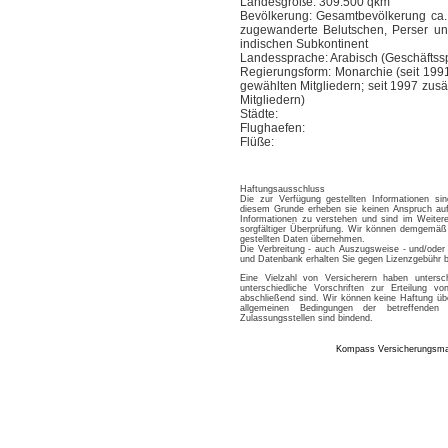
Landesgröße: 309.500 qkm
Bevölkerung: Gesamtbevölkerung ca. 
zugewanderte Belutschen, Perser un
indischen Subkontinent
Landessprache: Arabisch (Geschäftss
Regierungsform: Monarchie (seit 199
gewählten Mitgliedern; seit 1997 zusät
Mitgliedern)
Städte:
Flughaefen:
Flüße:
Haftungsausschluss
Die zur Verfügung gestellten Informationen si
diesem Grunde erheben sie keinen Anspruch auf 
Informationen zu verstehen und sind im Weitere
sorgfältiger Überprüfung. Wir können demgemäß 
gestellten Daten übernehmen.
Die Verbreitung - auch Auszugsweise - und/oder 
und Datenbank erhalten Sie gegen Lizenzgebü
Eine Vielzahl von Versicherern haben untersc
unterschiedliche Vorschriften zur Erteilung 
abschließend sind. Wir können keine Haftung üb
allgemeinen Bedingungen der betreffenden
Zulassungsstellen sind bindend.
Kompass Versicherungsm