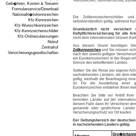
Geb�hren, Kosten & Steuern
Formularservice/Download
Nationalit�tskennzeichen
Die Zollkennzeichenschilder u
Kfz-Kennzeichen
selbstverständlich gültig, während Ku
Kfz-Wunschkennzeichen
Grundsätzlich nicht versicher
Kfz-Kennzeichenschilder
Haftpflichtversicherung für alle A
Kfz-Onlinezulassungen
nicht dem internationalen Grünen-K
Notruf
Aus diesem Grund benötigen Sie
Zentralruf
Zollkennzeichen
und Sie müssen sich 
Versicherungsgesellschaften
nach den jeweils gültigen Versicheru
ein Eurokennzeichen! In der Regel er
Grenze des betreffenden Landes.
Sollten Sie die Reise per eigener Ach
nachstehenden Ländern, die dem inte
gültig, weshalb die Beantragung eine
ist. Für die Ausstellung einer gr
Eurokennzeichen entstehen Ihnen kei
Beachten Sie bitte vor Antritt Ihr
bereisten Länder auf der internation
diesem Falle dann Ihr Versicherer den
genannte oder gestrichene Lände
Versicherungsschutz vor Ort kaufen.
Der Geltungsbereich der deutschen 
in nachstehenden Ländern gültig:
Gro�britann
Albanien