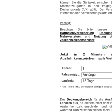
können Sie die Gültigkeit zwischen 
Kraftfahrzeugarten in den freig
Deckungskarte (IVK) gültig. Der Ve
internationalen Versicherungskarte er
Wichtig:
Beachten Sie bitte unsere H
Haftpflichtversicherung
,
Deckung
Mehrwertstuer
und
Nutzung de
Zollkennzeichenschilder
!
Jetzt in 2 Minuten ein
Ausfuhrkennzeichen nach Viet
Anzahl:
Fahrzeugtyp:
Laufzeit:
* Alle Preise
inkl.
der derzeit gültigen gesetz
Der
Deckungsbereich
für die
Ausf
Ländern aus
, da diesem nicht dem 
Ausfuhrkennzeichenschilder und di
während Kurzzeitkennzeichen meist 