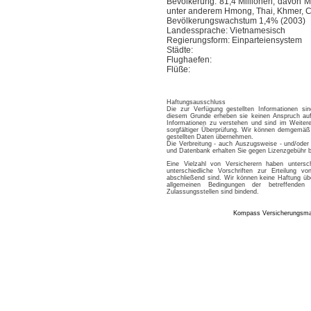
Bevölkerung: 81,4 Millionen, davon Mi
unter anderem Hmong, Thai, Khmer, 
Bevölkerungswachstum 1,4% (2003)
Landessprache: Vietnamesisch
Regierungsform: Einparteiensystem
Städte:
Flughaefen:
Flüße:
Haftungsausschluss
Die zur Verfügung gestellten Informationen si
diesem Grunde erheben sie keinen Anspruch auf 
Informationen zu verstehen und sind im Weitere
sorgfältiger Überprüfung. Wir können demgemäß 
gestellten Daten übernehmen.
Die Verbreitung - auch Auszugsweise - und/oder 
und Datenbank erhalten Sie gegen Lizenzgebü
Eine Vielzahl von Versicherern haben untersc
unterschiedliche Vorschriften zur Erteilung 
abschließend sind. Wir können keine Haftung üb
allgemeinen Bedingungen der betreffenden
Zulassungsstellen sind bindend.
Kompass Versicherungsm