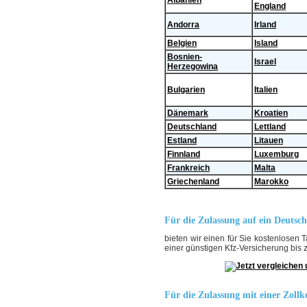
England
Andorra
Irland
Belgien
Island
Bosnien-
Israel
Herzegowina
Bulgarien
Italien
Dänemark
Kroatien
Deutschland
Lettland
Estland
Litauen
Finnland
Luxemburg
Frankreich
Malta
Griechenland
Marokko
Für die Zulassung auf ein Deutsc
bieten wir einen für Sie kostenlosen T
einer günstigen Kfz-Versicherung bis 
Für die Zulassung mit einer Zoll