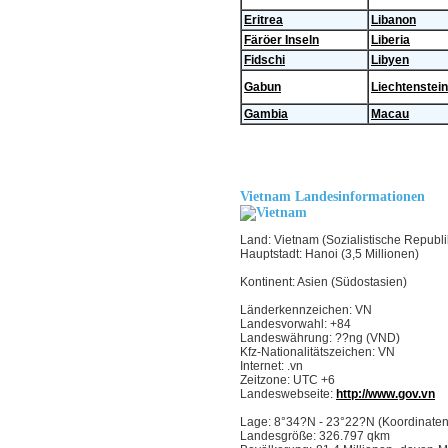
Eritrea
Libanon
Färöer Inseln
Liberia
Fidschi
Libyen
Gabun
Liechtenstein
Gambia
Macau
Vietnam Landesinformationen
Land: Vietnam (Sozialistische Republ
Hauptstadt: Hanoi (3,5 Millionen)
Kontinent: Asien (Südostasien)
Länderkennzeichen: VN
Landesvorwahl: +84
Landeswährung: ??ng (VND)
Kfz-Nationalitätszeichen: VN
Internet: .vn
Zeitzone: UTC +6
Landeswebseite:
http://www.gov.vn
Lage: 8°34?N - 23°22?N (Koordinaten
Landesgröße: 326.797 qkm