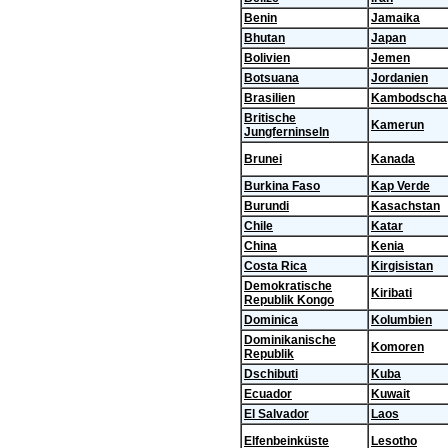
Benin
Jamaika
Bhutan
Japan
Bolivien
Jemen
Botsuana
Jordanien
Brasilien
Kambodscha
Britische
Kamerun
Jungferninseln
Brunei
Kanada
Burkina Faso
Kap Verde
Burundi
Kasachstan
Chile
Katar
China
Kenia
Costa Rica
Kirgisistan
Demokratische
Kiribati
Republik Kongo
Dominica
Kolumbien
Dominikanische
Komoren
Republik
Dschibuti
Kuba
Ecuador
Kuwait
El Salvador
Laos
Elfenbeinküste
Lesotho