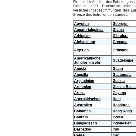
Sie bei der Ausfuhr des Fahrzeuges 
Einreise oder Durchreise eine 
Versicherungsbestimmungen des Lan
Grenze des betreffenden Landes.
Ägypten
Georgien
Äquatorialguinea
Ghana
Äthiopien
Gibraltar
Afghanistan
Grenada
Algerien
Grönland
Amerikanische
Guadeloupe
Jungferninseln
Angola
Guam
Anguilla
Guatemala
Argentinien
Guinea
Armenien
Guinea Bissa
Aruba
Guyana
Aserbaidschan
Haiti
Australien
Honduras
Bahamas
Hong Kong
Bahrain
Indien
Bangladesch
Indonesien
Barbados
Irak
Belize
Iran