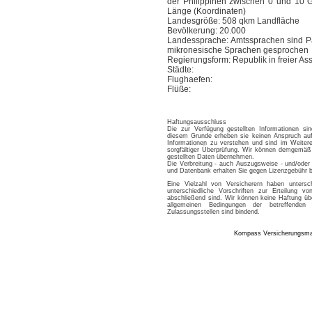
der Philippinen zwischen 0 und 10 G
Länge (Koordinaten)
Landesgröße: 508 qkm Landfläche
Bevölkerung: 20.000
Landessprache: Amtssprachen sind Pa
mikronesische Sprachen gesprochen
Regierungsform: Republik in freier As
Städte:
Flughaefen:
Flüße:
Haftungsausschluss
Die zur Verfügung gestellten Informationen si
diesem Grunde erheben sie keinen Anspruch auf 
Informationen zu verstehen und sind im Weitere
sorgfältiger Überprüfung. Wir können demgemäß 
gestellten Daten übernehmen.
Die Verbreitung - auch Auszugsweise - und/oder 
und Datenbank erhalten Sie gegen Lizenzgebü
Eine Vielzahl von Versicherern haben untersc
unterschiedliche Vorschriften zur Erteilung 
abschließend sind. Wir können keine Haftung üb
allgemeinen Bedingungen der betreffenden
Zulassungsstellen sind bindend.
Kompass Versicherungsm