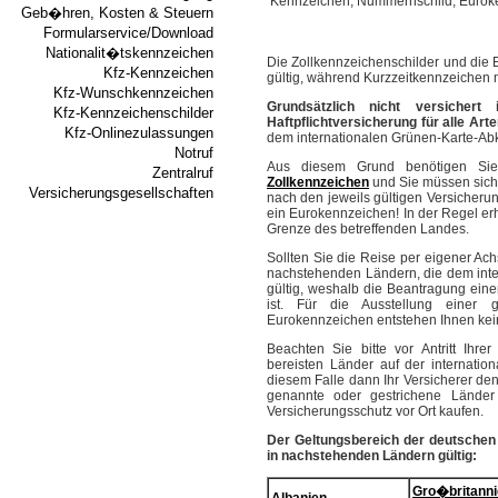
Geb�hren, Kosten & Steuern
Formularservice/Download
Nationalit�tskennzeichen
Die Zollkennzeichenschilder und die 
Kfz-Kennzeichen
gültig, während Kurzzeitkennzeichen 
Kfz-Wunschkennzeichen
Grundsätzlich nicht versicher
Kfz-Kennzeichenschilder
Haftpflichtversicherung für alle Ar
Kfz-Onlinezulassungen
dem internationalen Grünen-Karte-A
Notruf
Aus diesem Grund benötigen Sie
Zentralruf
Zollkennzeichen
und Sie müssen sich 
Versicherungsgesellschaften
nach den jeweils gültigen Versicheru
ein Eurokennzeichen! In der Regel er
Grenze des betreffenden Landes.
Sollten Sie die Reise per eigener Ach
nachstehenden Ländern, die dem inte
gültig, weshalb die Beantragung eine
ist. Für die Ausstellung einer gr
Eurokennzeichen entstehen Ihnen kei
Beachten Sie bitte vor Antritt Ihr
bereisten Länder auf der internation
diesem Falle dann Ihr Versicherer den
genannte oder gestrichene Lände
Versicherungsschutz vor Ort kaufen.
Der Geltungsbereich der deutschen 
in nachstehenden Ländern gültig:
Gro�britann
Albanien