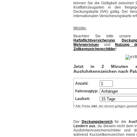
können Sie die Gültigkeit zwischen 
Kraftfahrzeugarten in den freig
Deckungskarte (IVK) gültig. Der Ve
internationalen Versicherungskarte er
Wichtig:
Beachten Sie bitte unsere H
Haftpflichtversicherung
,
Deckung
Mehrwertstuer
und
Nutzung de
Zollkennzeichenschilder
!
Jetzt in 2 Minuten ein
Ausfuhrkennzeichen nach Pala
Anzahl:
Fahrzeugtyp:
Laufzeit:
* Alle Preise
inkl.
der derzeit gültigen gesetz
Der
Deckungsbereich
für die
Ausf
Ländern aus
, da diesem nicht dem 
Ausfuhrkennzeichenschilder und di
während Kurzzeitkennzeichen meist 