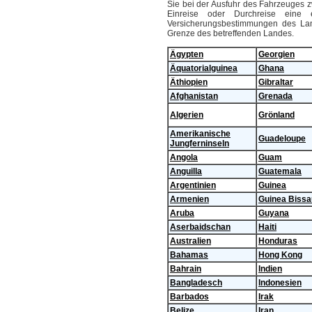
Sie bei der Ausfuhr des Fahrzeuges 
Einreise oder Durchreise eine 
Versicherungsbestimmungen des Lan
Grenze des betreffenden Landes.
Ägypten
Georgien
Äquatorialguinea
Ghana
Äthiopien
Gibraltar
Afghanistan
Grenada
Algerien
Grönland
Amerikanische
Guadeloupe
Jungferninseln
Angola
Guam
Anguilla
Guatemala
Argentinien
Guinea
Armenien
Guinea Bissa
Aruba
Guyana
Aserbaidschan
Haiti
Australien
Honduras
Bahamas
Hong Kong
Bahrain
Indien
Bangladesch
Indonesien
Barbados
Irak
Belize
Iran