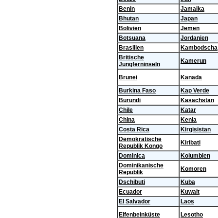
Benin
Jamaika
Bhutan
Japan
Bolivien
Jemen
Botsuana
Jordanien
Brasilien
Kambodscha
Britische
Kamerun
Jungferninseln
Brunei
Kanada
Burkina Faso
Kap Verde
Burundi
Kasachstan
Chile
Katar
China
Kenia
Costa Rica
Kirgisistan
Demokratische
Kiribati
Republik Kongo
Dominica
Kolumbien
Dominikanische
Komoren
Republik
Dschibuti
Kuba
Ecuador
Kuwait
El Salvador
Laos
Elfenbeinküste
Lesotho