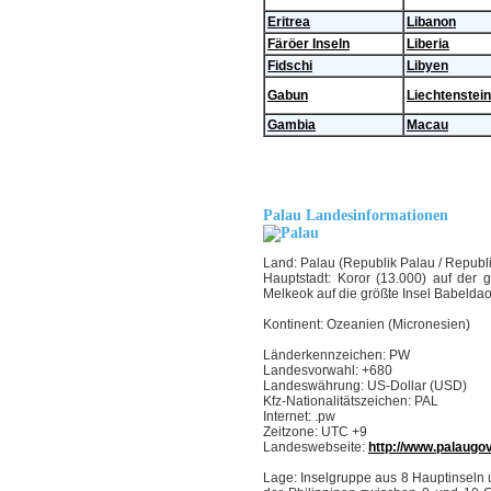
Eritrea
Libanon
Färöer Inseln
Liberia
Fidschi
Libyen
Gabun
Liechtenstein
Gambia
Macau
Palau Landesinformationen
Land: Palau (Republik Palau / Republi
Hauptstadt: Koror (13.000) auf der 
Melkeok auf die größte Insel Babeldao
Kontinent: Ozeanien (Micronesien)
Länderkennzeichen: PW
Landesvorwahl: +680
Landeswährung: US-Dollar (USD)
Kfz-Nationalitätszeichen: PAL
Internet: .pw
Zeitzone: UTC +9
Landeswebseite:
http://www.palaugov
Lage: Inselgruppe aus 8 Hauptinseln u