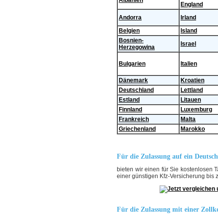
England
Andorra
Irland
Belgien
Island
Bosnien-
Israel
Herzegowina
Bulgarien
Italien
Dänemark
Kroatien
Deutschland
Lettland
Estland
Litauen
Finnland
Luxemburg
Frankreich
Malta
Griechenland
Marokko
Für die Zulassung auf ein Deutsc
bieten wir einen für Sie kostenlosen T
einer günstigen Kfz-Versicherung bis 
Für die Zulassung mit einer Zoll